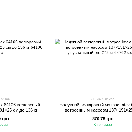
 64106
Артикул: 64762
ex 64106 велюровый
Надувной велюровый матрас Intex 
1×25 см до 136 кг
встроенным насосом 137×191×25
двуспальный, до 272 кг
0 грн
870.78 грн
ичии
В наличии