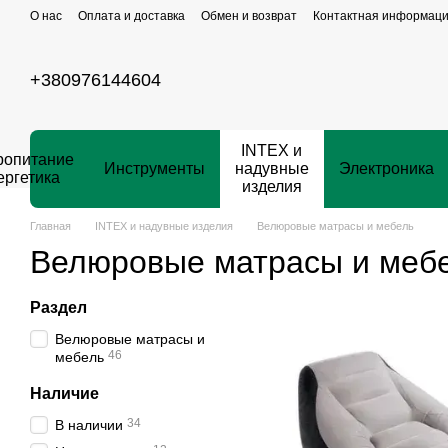
Перейти к основному контенту
О нас
Оплата и доставка
Обмен и возврат
Контактная информац
+380976144604
INTEX и
ропитание
Инструменты
надувные
Электроника
ергетика
изделия
Главная
INTEX и надувные изделия
Велюровые матрасы и мебель
Велюровые матрасы и меб
Раздел
Велюровые матрасы и
46
мебель
Наличие
34
В наличии