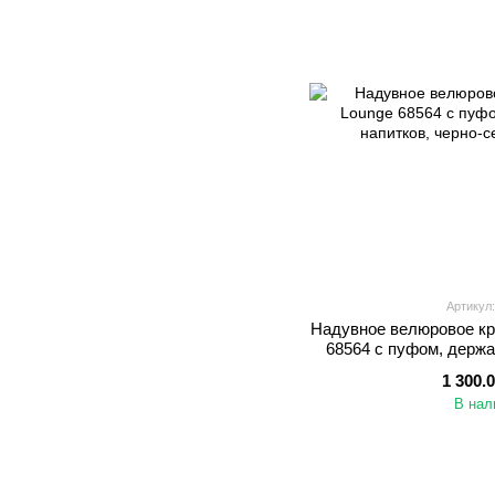
Артикул:
Надувное велюровое кре
68564 с пуфом, держа
черно-
1 300.
В нал