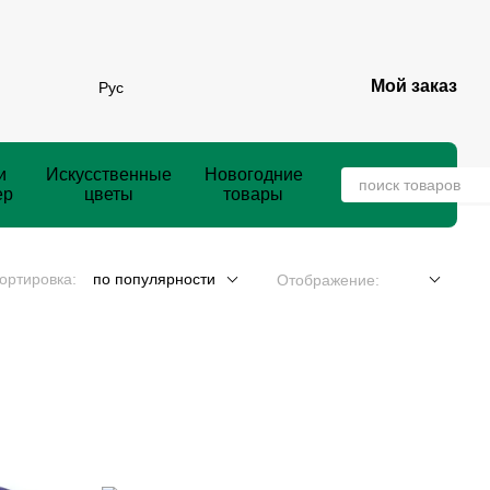
Мой заказ
Рус
и
Искусственные
Новогодние
ер
цветы
товары
ортировка:
по популярности
Отображение: