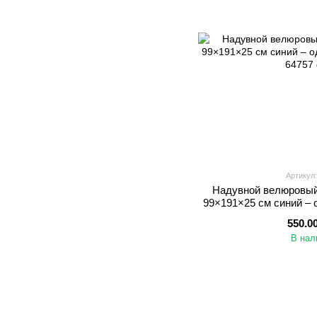
Артикул:
Надувной велюровый 
99×191×25 см синий – 
к
550.0
В нал