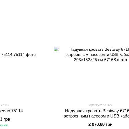
 75114
Артикул: 6716S
есло 75114
Надувная кровать Bestway 671
встроенным насосом и USB каб
23 грн
203×152×25 см
2 070.60 грн
ичии