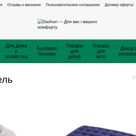
ия
Отзывы о магазине
Пользовательское соглашение
Договор оферты
Для дома
Товары
Товары
Бытовая
Декор 
и
для
для
техника
интерь
хозяйства
детей
авто
ель
С