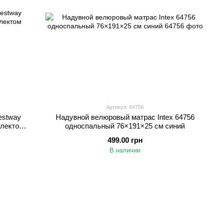
Артикул: 64756
estway
Надувной велюровый матрас Intex 64756
плектом
односпальный 76×191×25 см синий
499.00 грн
В наличии