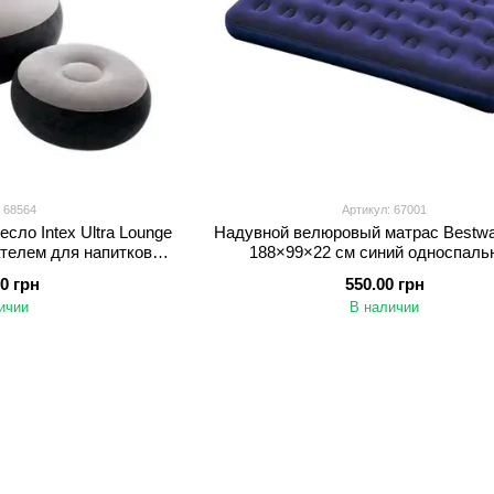
 68564
Артикул: 67001
сло Intex Ultra Lounge
Надувной велюровый матрас Bestw
телем для напитков,
188×99×22 см синий односпаль
серое
00 грн
550.00 грн
ичии
В наличии