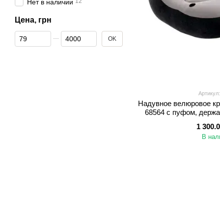
12
Нет в наличии
Цена, грн
От Цена, грн
До Цена, грн
OK
Артикул:
Надувное велюровое кре
68564 с пуфом, держа
черно-
1 300.
В нал