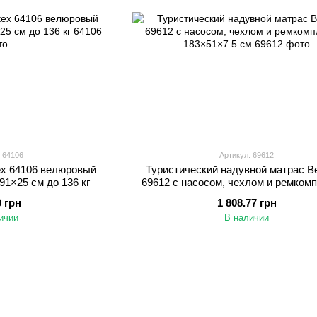
 64106
Артикул: 69612
ex 64106 велюровый
Туристический надувной матрас B
1×25 см до 136 кг
69612 с насосом, чехлом и ремком
183×51×7.5 см
0 грн
1 808.77 грн
ичии
В наличии