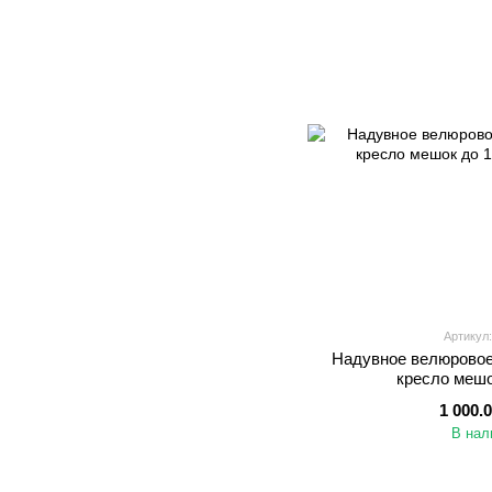
Артикул:
Надувное велюровое 
кресло мешо
1 000.
В нал