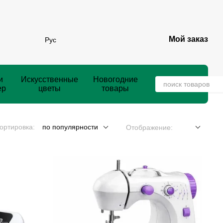
Мой заказ
Рус
и
Искусственные
Новогодние
ер
цветы
товары
ортировка:
по популярности
Отображение: