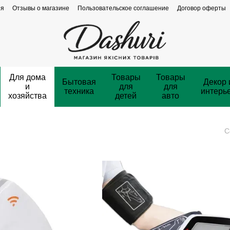
ия
Отзывы о магазине
Пользовательское соглашение
Договор оферты
Для дома
Товары
Товары
Бытовая
Декор 
и
для
для
техника
интерь
хозяйства
детей
авто
С