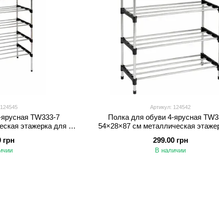
 124545
Артикул: 124542
-ярусная TW333-7
Полка для обуви 4-ярусная TW3
еская этажерка для 28
54×28×87 см металлическая этаже
буви
хранения обуви
0 грн
299.00 грн
ичии
В наличии