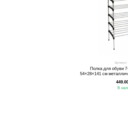
Артикул:
Полка для обуви 7
54×28×141 см металлич
пар о
449.0
В нал