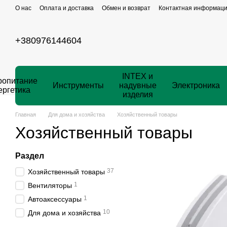
Перейти к основному контенту
О нас
Оплата и доставка
Обмен и возврат
Контактная информац
+380976144604
INTEX и
ропитание
Инструменты
надувные
Электроника
ергетика
изделия
Главная
Для дома и хозяйства
Хозяйственный товары
Хозяйственный товары
Раздел
37
Хозяйственный товары
1
Вентиляторы
1
Автоаксессуары
10
Для дома и хозяйства