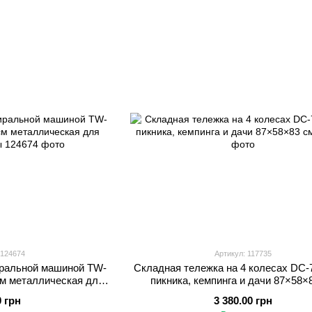
 124674
Артикул: 117735
иральной машиной TW-
Складная тележка на 4 колесах DC-
см металлическая для
пикника, кемпинга и дачи 87×58×
комнаты
0 грн
3 380.00 грн