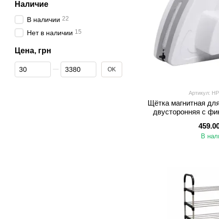
Наличие
22
В наличии
15
Нет в наличии
Цена, грн
От Цена, грн
До Цена, грн
OK
Артикул: HP
Щётка магнитная для
двусторонняя с фи
безопасности
459.0
В нал