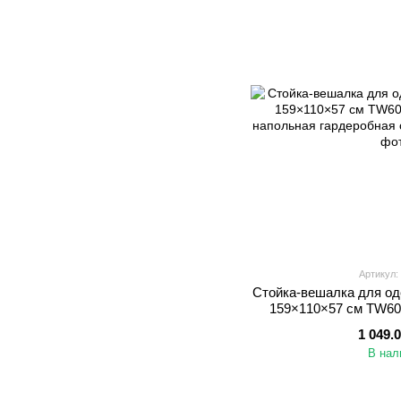
Артикул:
Стойка-вешалка для од
159×110×57 см TW60
напольная гардеробн
1 049.
В нал