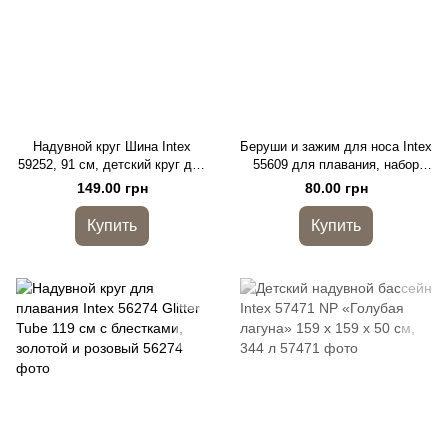
Надувной круг Шина Intex
Беруши и зажим для носа Intex
59252, 91 см, детский круг для
55609 для плавания, набор
плавания, винил 0,25 мм
для бассейна в футляре
149.00 грн
80.00 грн
Купить
Купить