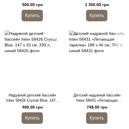
86x86x25 см с надувным дном,
229 x 152 x 48 см, 600 л
500.00 грн
1 350.00 грн
57 л
Купить
Купить
Надувной детский бассейн
Детский надувной бассейн
Intex 58426 Crystal Blue, 147 x
Intex 58431 «Летающая
33 см, 330 л, синий
тарелка» 188 x 46 см, 790 л,
400.00 грн
749.00 грн
синий
Купить
Купить