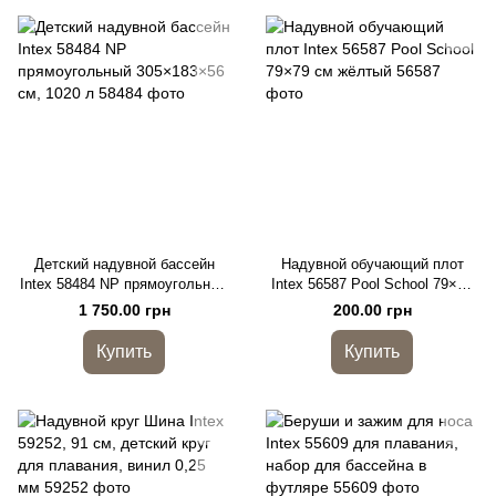
Детский надувной бассейн
Надувной обучающий плот
Intex 58484 NP прямоугольный
Intex 56587 Pool School 79×79
305×183×56 см, 1020 л
см жёлтый
1 750.00 грн
200.00 грн
Купить
Купить