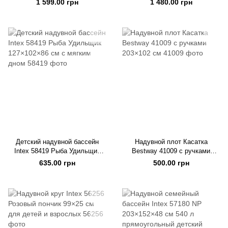
1 599.00 грн
1 480.00 грн
голубой
Детский надувной бассейн
Надувной плот Касатка
Intex 58419 Рыба Удильщик
Bestway 41009 с ручками
127×102×86 см с мягким дном
203×102 см
635.00 грн
500.00 грн