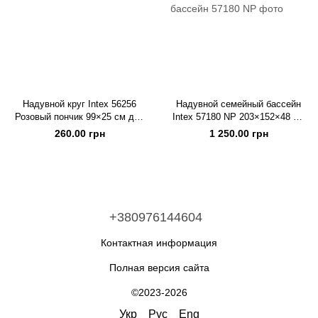
Надувной круг Intex 56256
Надувной семейный бассейн
Розовый пончик 99×25 см для
Intex 57180 NP 203×152×48 см
детей и взрослых
540 л прямоугольный детский
260.00 грн
1 250.00 грн
бассейн
+380976144604
Контактная информация
Полная версия сайта
©2023-2026
Укр
Рус
Eng