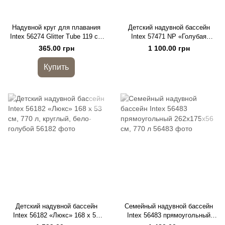
Надувной круг для плавания
Детский надувной бассейн
Intex 56274 Glitter Tube 119 см
Intex 57471 NP «Голубая
с блестками, золотой и
лагуна» 159 x 159 x 50 см, 344
365.00 грн
1 100.00 грн
розовый
л
Купить
Детский надувной бассейн
Семейный надувной бассейн
Intex 56182 «Люкс» 168 x 53
Intex 56483 прямоугольный
см, 770 л, круглый, бело-
262x175x56 см, 770 л