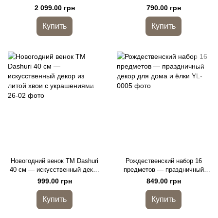
новогодняя ёлка
новогодняя ёлка
2 099.00 грн
790.00 грн
Купить
Купить
Новогодний венок ТМ Dashuri
Рождественский набор 16
40 см — искусственный декор
предметов — праздничный
из литой хвои с украшениями
декор для дома и ёлки
999.00 грн
849.00 грн
Купить
Купить