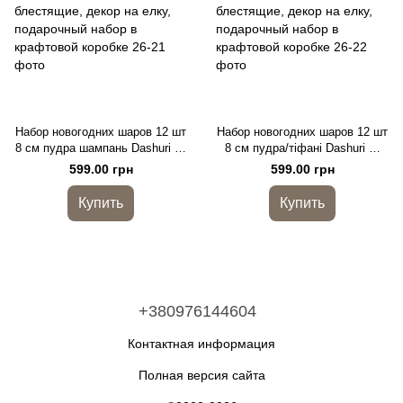
Набор новогодних шаров 12 шт
Набор новогодних шаров 12 шт
8 см пудра шампань Dashuri —
8 см пудра/тіфані Dashuri —
елочные шары премиум, микс
елочные шары премиум, микс
599.00 грн
599.00 грн
глянцевые и блестящие, декор
глянцевые и блестящие, декор
на елку, подарочный набор в
на елку, подарочный набор в
Купить
Купить
крафтовой коробке
крафтовой коробке
+380976144604
Контактная информация
Полная версия сайта