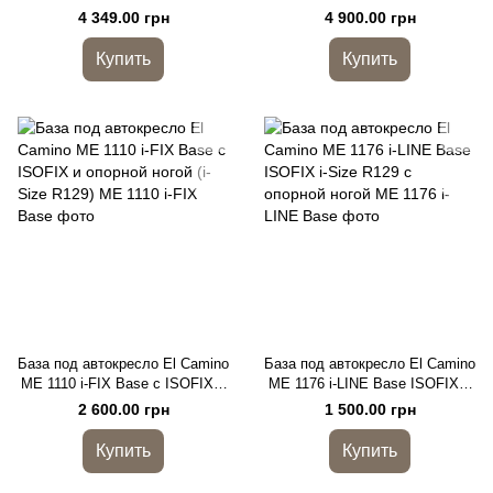
i-Size R129 (40–87 см),
87 см) ISOFIX
4 349.00 грн
4 900.00 грн
автолюлька
Купить
Купить
База под автокресло El Camino
База под автокресло El Camino
ME 1110 i-FIX Base с ISOFIX и
ME 1176 i-LINE Base ISOFIX i-
опорной ногой (i-Size R129)
Size R129 с опорной ногой
2 600.00 грн
1 500.00 грн
Купить
Купить