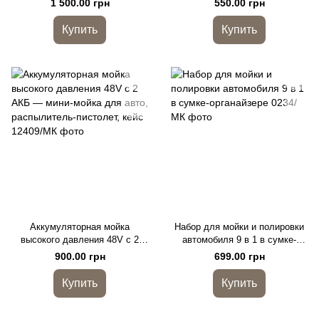
1 500.00 грн
550.00 грн
стрілочним манометром
авто, дома и офиса
Купить
Купить
Аккумуляторная мойка
Набор для мойки и полировки
высокого давления 48V с 2
автомобиля 9 в 1 в сумке-
АКБ — мини-мойка для авто,
органайзере
900.00 грн
699.00 грн
распылитель-пистолет, кейс
Купить
Купить