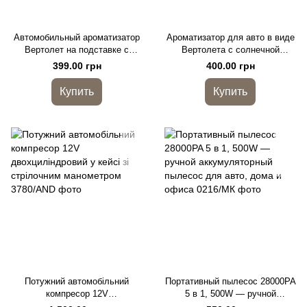
Автомобильный ароматизатор
Ароматизатор для авто в виде
Вертолет на подставке с
Вертолета с солнечной
солнечной батареей
батареей КТР040
399.00 грн
400.00 грн
Купить
Купить
Потужний автомобільний
Портативный пылесос 28000PA
компресор 12V
5 в 1, 500W — ручной
двохциліндровий у кейсі зі
аккумуляторный пылесос для