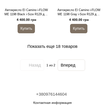
Автокресло El Camino i-FLOW
Автокресло El Camino i-FLOW
ME 1198 Black i-Size R129 для
ME 1198 Gray i-Size R129 для
детей 40–87 см
детей 40–87 см
4 400.00 грн
4 400.00 грн
Купить
Купить
Показать еще 18 товаров
Назад
Вперед
1
из 2
+380976144604
Контактная информация