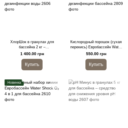
ХлорШок в гранулах для
Кислородный порошок (сухая
бассейна 2 кг –
перекись) Евробассейн Water
быстродействующий шок-хлор
Shock O₂ 1 кг для бесхлорной
1 400.00 грн
550.00 грн
для ударной дезинфекции
дезинфекции бассейна
воды
Купить
Купить
Новинка