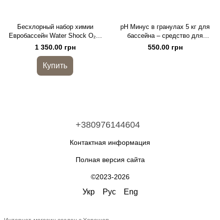
Бесхлорный набор химии
pH Минус в гранулах 5 кг для
Евробассейн Water Shock O₂ 4
бассейна – средство для
в 1 для бассейна
снижения уровня pH воды
1 350.00 грн
550.00 грн
Купить
+380976144604
Контактная информация
Полная версия сайта
©2023-2026
Укр
Рус
Eng