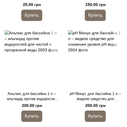
бассейне 55% активного хлора
медленнорастворимый
25.00 грн
150.00 грн
комплексный препарат
Купить
Купить
Альгекс для бассейна 1 л –
pH Минус для бассейна 1 л –
альгицид против водорослей
жидкое средство для
для чистой и прозрачной воды
снижения уровня pH воды
200.00 грн
200.00 грн
Купить
Купить