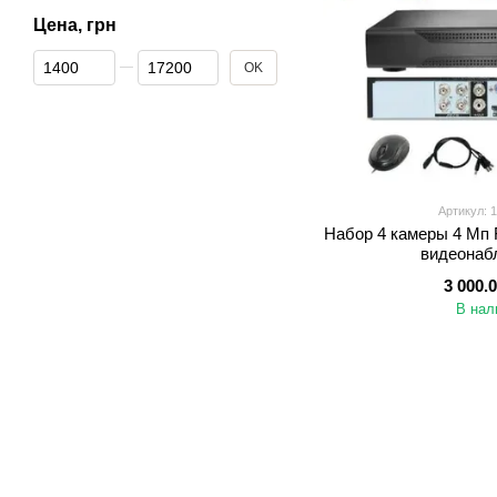
Цена, грн
От Цена, грн
До Цена, грн
OK
Артикул: 
Набор 4 камеры 4 Мп
видеонаб
3 000.
В нал