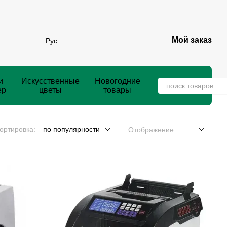
Мой заказ
Рус
и
Искусственные
Новогодние
ер
цветы
товары
ортировка:
по популярности
Отображение: