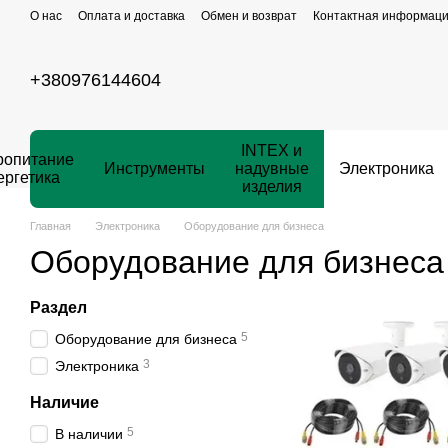
Перейти к основному контенту
О нас
Оплата и доставка
Обмен и возврат
Контактная информац
+380976144604
INTEX и
ропитание
Инструменты
надувные
Электроника
ергетика
изделия
Главная
Электроника
Оборудование для бизнеса
Оборудование для бизнеса
Раздел
5
Оборудование для бизнеса
3
Электроника
Наличие
5
В наличии