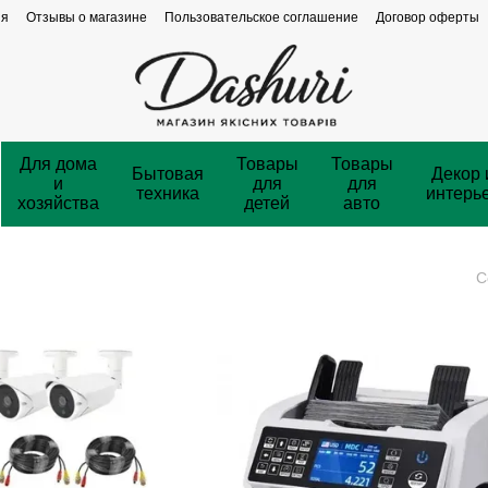
ия
Отзывы о магазине
Пользовательское соглашение
Договор оферты
Для дома
Товары
Товары
Бытовая
Декор 
и
для
для
техника
интерь
хозяйства
детей
авто
С