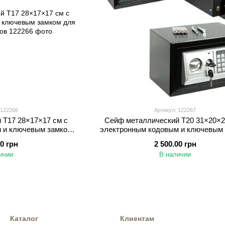
 122266
Артикул: 122267
 T17 28×17×17 см с
Сейф металлический T20 31×20×2
 и ключевым замком
электронным кодовым и ключевым
 документов
для денег и документов
00 грн
2 500.00 грн
ичии
В наличии
Каталог
Клиентам