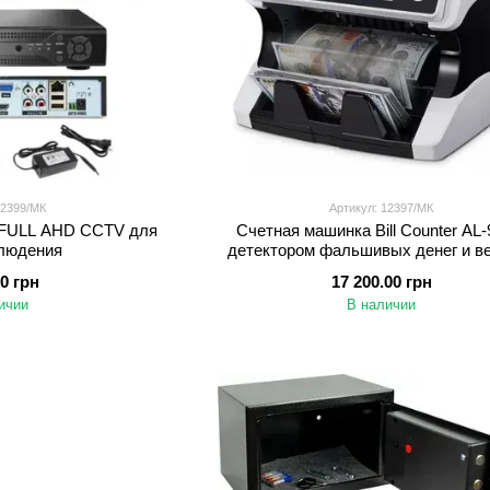
12399/МК
Артикул: 12397/МК
 FULL AHD CCTV для
Счетная машинка Bill Counter AL-
людения
детектором фальшивых денег и в
загрузкой
00 грн
17 200.00 грн
ичии
В наличии