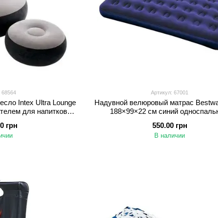
 68564
Артикул: 67001
сло Intex Ultra Lounge
Надувной велюровый матрас Bestw
телем для напитков,
188×99×22 см синий односпаль
серое
00 грн
550.00 грн
ичии
В наличии