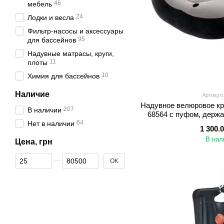
46
мебель
24
Лодки и весла
Фильтр-насосы и аксессуары
95
для бассейнов
Надувные матрасы, круги,
11
плоты
10
Химия для бассейнов
Наличие
Артикул:
Надувное велюровое кре
207
В наличии
68564 с пуфом, держа
64
черно-
Нет в наличии
1 300.
В нал
Цена, грн
От Цена, грн
До Цена, грн
OK