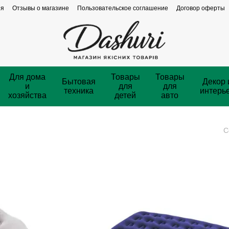
ия
Отзывы о магазине
Пользовательское соглашение
Договор оферты
Для дома
Товары
Товары
Бытовая
Декор 
и
для
для
техника
интерь
хозяйства
детей
авто
С