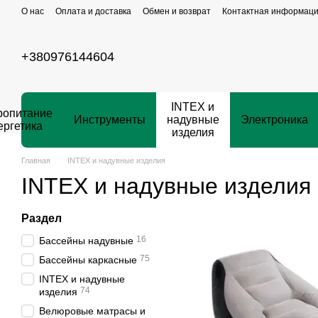
Перейти к основному контенту
О нас
Оплата и доставка
Обмен и возврат
Контактная информац
+380976144604
INTEX и
ропитание
Инструменты
надувные
Электроника
ергетика
изделия
Главная
INTEX и надувные изделия
INTEX и надувные изделия
Раздел
16
Бассейны надувные
75
Бассейны каркасные
INTEX и надувные
74
изделия
Велюровые матрасы и