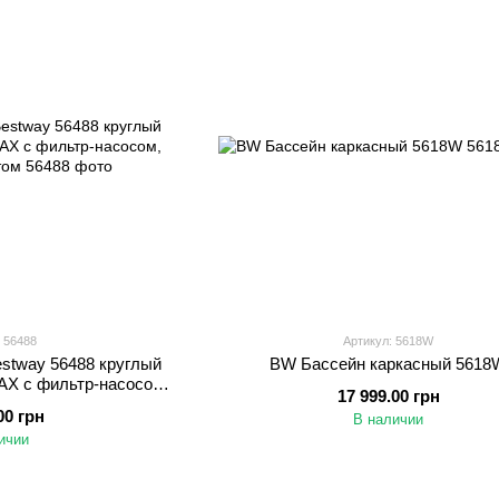
 56488
Артикул: 5618W
stway 56488 круглый
BW Бассейн каркасный 5618
MAX с фильтр-насосом,
17 999.00 грн
 и тентом
00 грн
В наличии
ичии