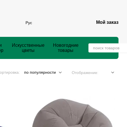
Мой заказ
Рус
и
Искусственные
Новогодние
ер
цветы
товары
ортировка:
по популярности
Отображение: