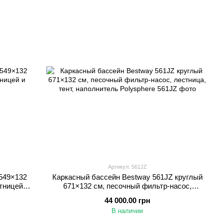
Артикул: 561JZ
549×132
Каркасный бассейн Bestway 561JZ круглый
тницей и
671×132 см, песочный фильтр-насос,
лестница, тент, наполнитель Polysphere
44 000.00 грн
В наличии