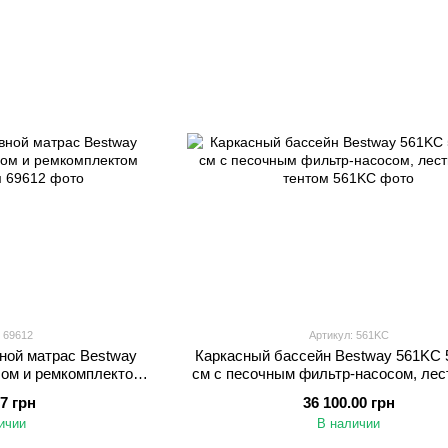
 69612
Артикул: 561KC
ной матрас Bestway
Каркасный бассейн Bestway 561KC 
лом и ремкомплектом
см с песочным фильтр-насосом, лес
7.5 см
тентом
77 грн
36 100.00 грн
ичии
В наличии