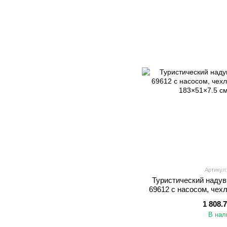
Артикул:
Туристический надув
69612 с насосом, чех
183×51×
1 808.
В нал