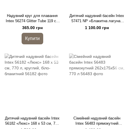
Надувний круг для плавання
Дитячий надувний басейн Intex
Intex 56274 Glitter Tube 119 см
57471 NP «Блакитна лагуна»
з блискітками, золотий та
159 x 159 x 50 см, 344 л
365.00 грн
1 100.00 грн
рожевий
Купити
Дитячий надувний басейн Intex
Сімейний надувний басейн
56182 «Люкс» 168 x 53 см, 770
Intex 56483 прямокутний
л, круглий, біло-блакитний
262x175x56 см, 770 л