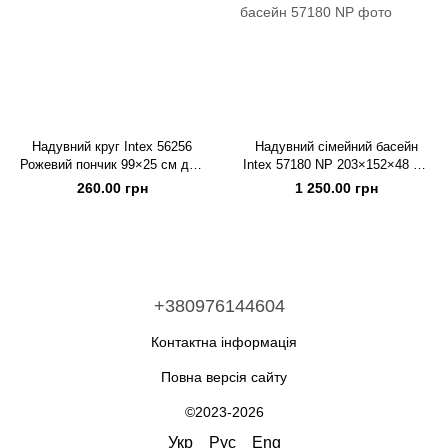
Надувний круг Intex 56256
Надувний сімейний басейн
Рожевий пончик 99×25 см для
Intex 57180 NP 203×152×48 см
дітей та дорослих
540 л прямокутний дитячий
260.00 грн
1 250.00 грн
басейн
+380976144604
Контактна інформація
Повна версія сайту
©2023-2026
Укр
Рус
Eng