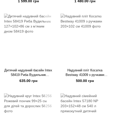
1 599.00 грн
1 480.00 грн
Дитячий надувний басейн Intex
Надувний пліт Косатка
58419 Риба Вудильник
Bestway 41009 з ручками
127×102×86 см з м’яким дном
203×102 см
635.00 грн
500.00 грн