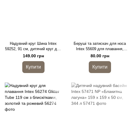
Надувний круг Шина Intex
Беруші та затискач для носа
59252, 91 см, дитячий круг для
Intex 55609 для плавання,
плавання, вініл 0,25 мм
набір для басейну у футлярі
149.00 грн
80.00 грн
Купити
Купити