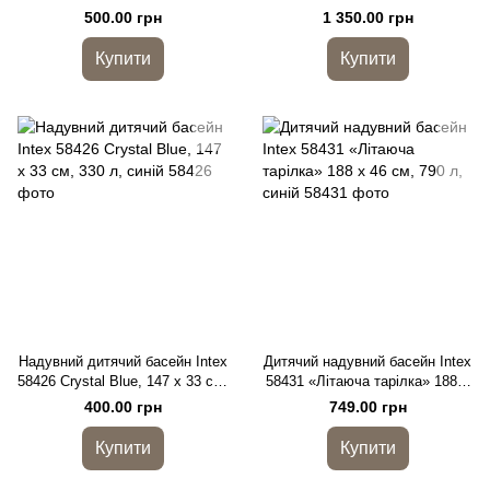
з надувним дном, 57 л
152 x 48 см, 600 л
500.00 грн
1 350.00 грн
Купити
Купити
Надувний дитячий басейн Intex
Дитячий надувний басейн Intex
58426 Crystal Blue, 147 x 33 см,
58431 «Літаюча тарілка» 188 x
330 л, синій
46 см, 790 л, синій
400.00 грн
749.00 грн
Купити
Купити