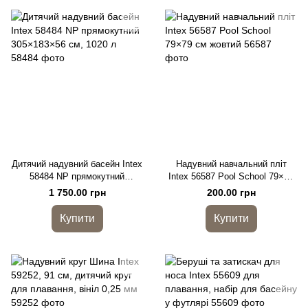
Дитячий надувний басейн Intex
Надувний навчальний пліт
58484 NP прямокутний
Intex 56587 Pool School 79×79
305×183×56 см, 1020 л
см жовтий
1 750.00 грн
200.00 грн
Купити
Купити