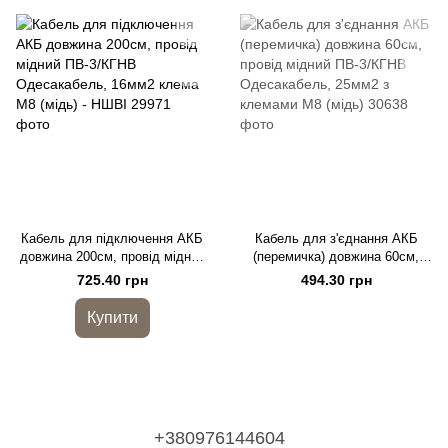
Кабель для підключення АКБ
Кабель для з'єднання АКБ
довжина 200см, провід мідний
(перемичка) довжина 60см,
ПВ-3/КГНВ Одесакабель,
провід мідний ПВ-3/КГНВ
725.40 грн
494.30 грн
16мм2 клема М8 (мідь) - НШВІ
Одесакабель, 25мм2 з
клемами М8 (мідь)
Купити
+380976144604