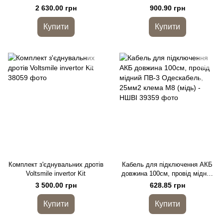
живлення та зв'язку RW-M6.1-
провід мідний ПВ-3/КГНВ
2 630.00 грн
900.90 грн
Cable
Одесакабель, 25мм2 з
клемами М8 (мідь)
Купити
Купити
Комплект з'єднувальних дротів
Кабель для підключення АКБ
Voltsmile invertor Kit
довжина 100см, провід мідний
ПВ-3 Одескабель, 25мм2
3 500.00 грн
628.85 грн
клема М8 (мідь) - НШВІ
Купити
Купити