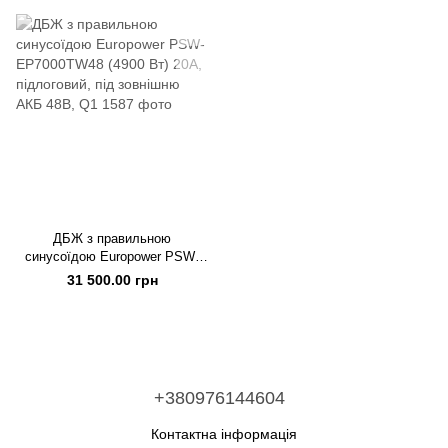
ДБЖ з правильною
синусоїдою Europower PSW-
EP7000TW48 (4900 Вт) 20А,
31 500.00 грн
підлоговий, під зовнішню АКБ
48В, Q1
+380976144604
Контактна інформація