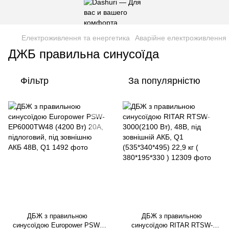
Електроживлення та енергетика
Аварійне електроживлення
ДЖБ правильна синусоїда
Фільтр
За популярністю
ДБЖ з правильною
ДБЖ з правильною
синусоїдою Europower PSW-
синусоїдою RITAR RTSW-