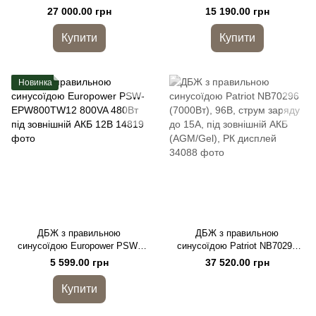
EP6000TW48 (4200 Вт) 20А,
3000(2100 Вт), 48В, під
27 000.00 грн
15 190.00 грн
підлоговий, під зовнішню АКБ
зовнішній АКБ, Q1
48В, Q1
(535*340*495) 22,9 кг (
Купити
Купити
380*195*330 )
Новинка
ДБЖ з правильною
ДБЖ з правильною
синусоїдою Europower PSW-
синусоїдою Patriot NB70296
EPW800TW12 800VA 480Вт під
(7000Вт), 96В, струм заряду до
5 599.00 грн
37 520.00 грн
зовнішній АКБ 12В
15А, під зовнішній АКБ
(AGM/Gel), РК дисплей
Купити