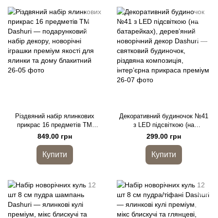
Різдвяний набір ялинкових
Декоративний будиночок №41
прикрас 16 предметів TM
з LED підсвіткою (на
Dashuri — подарунковий набір
батарейках), дерев’яний
849.00 грн
299.00 грн
декору, новорічні іграшки
новорічний декор Dashuri —
преміум якості для ялинки та
святковий будиночок, різдвяна
Купити
Купити
дому блакитний
композиція, інтер’єрна
прикраса преміум