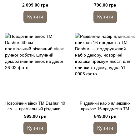
новорічна ялинка
декор
2 099.00 грн
790.00 грн
Купити
Купити
Новорічний вінок TM Dashuri 40
Різдвяний набір ялинкових
см — преміальний різдвяний
прикрас 16 предметів TM
вінок ручної роботи, штучний
Dashuri — подарунковий набір
999.00 грн
849.00 грн
декоративний вінок на двері
декору, новорічні іграшки
преміум якості для ялинки та
Купити
Купити
дому,пудра