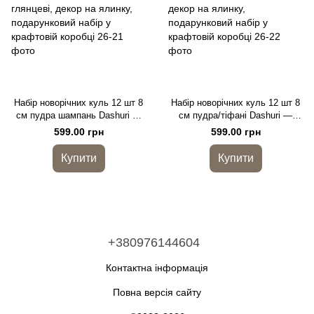
Набір новорічних куль 12 шт 8
Набір новорічних куль 12 шт 8
см пудра шампань Dashuri —
см пудра/тіфані Dashuri —
ялинкові кулі преміум, мікс
ялинкові кулі преміум, мікс
599.00 грн
599.00 грн
блискучі та глянцеві, декор на
блискучі та глянцеві, декор на
ялинку, подарунковий набір у
ялинку, подарунковий набір у
Купити
Купити
крафтовій коробці
крафтовій коробці
+380976144604
Контактна інформація
Повна версія сайту