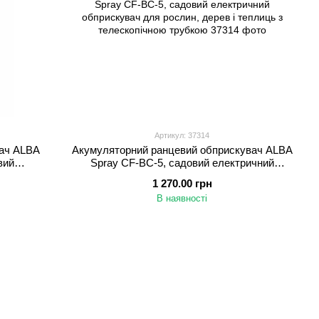
Артикул: 37314
вач ALBA
Акумуляторний ранцевий обприскувач ALBA
вий
Spray CF-BC-5, садовий електричний
, дерев і
обприскувач для рослин, дерев і теплиць з
1 270.00 грн
телескопічною трубкою
В наявності