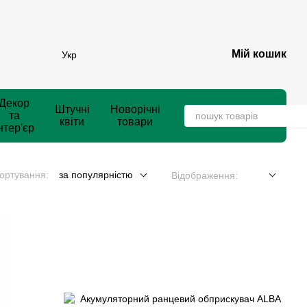
Мій кошик
Укр
Декор
Штучні
Новорічні
та
квіти
товари
нтер'єр
ортування:
за популярністю
Відображення: