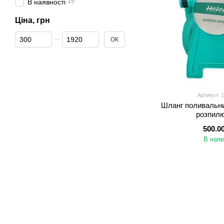
15
В наявності
Ціна, грн
Від Ціна, грн
До Ціна, грн
ОК
Артикул: 
Шланг поливальни
розпил
500.0
В наяв