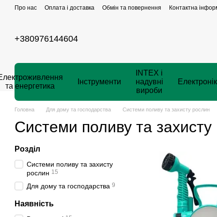
Перейти до основного контенту
Про нас
Оплата і доставка
Обмін та повернення
Контактна інфор
+380976144604
INTEX і
Електроживлення
Інструменти
надувні
Електроні
та енергетика
вироби
Головна
Для дому та господарства
Системи поливу та захисту рослин
Системи поливу та захисту
Розділ
Системи поливу та захисту
15
рослин
9
Для дому та господарства
Наявність