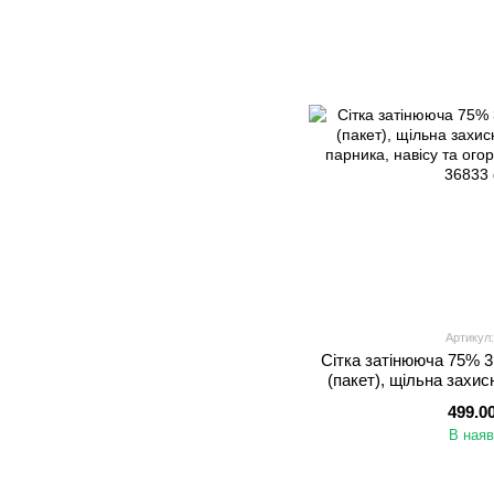
Артикул:
Сітка затінююча 75% 
(пакет), щільна захис
парника, навісу та ого
499.0
В наяв