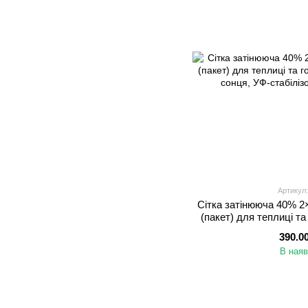
Артикул:
Сітка затінююча 40% 
(пакет) для теплиці та
від сонця, УФ-
390.0
В наяв