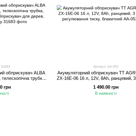
 31683
Артикул: AA-053
ий обприскувач ALBA
Акумуляторний обприскувач TT A
, телескопічна трубка,
ZX-16E-06 16 л, 12V, 8Ah, ранцевий, 3
бприскувач для дерев,
регулювання тиску, блакитни
00 грн
1 490.00 грн
і городу
ності
В наявності