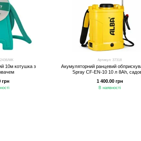
12436/МК
Артикул: 37318
й 10м котушка з
Акумуляторний ранцевий обприску
ювачем
Spray CF-EN-10 10 л 8Ah, садо
електричний обприскувач для рослин
0 грн
1 400.00 грн
теплиць
ності
В наявності