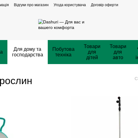
мація
Відгуки про магазин
Угода користувача
Договір оферти
Товари
Товари
Для дому та
Побутова
ка
для
для
господарства
техніка
дітей
авто
і
 рослин
С