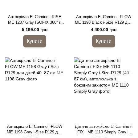
Автокрісло El Camino i-RISE
Автокрісло El Camino i-FLOW
ME 1207 Gray ISOFIX 360° i-
ME 1198 Black i-Size R129 для
Size R129 (40-150 см)
дітей 40–87 см
5 199.00 грн
4 400.00 грн
Купити
Купити
Автокрісло El Camino i-FLOW
Дитяче автокрісло El Camino i-
ME 1198 Gray i-Size R129 для
FIX+ ME 1110 Simply Gray i-
дітей 40–87 см
Size R129 (40–87 см),