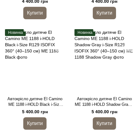
4 400.00 грн
4 400.00 грн
автолюлька з боковим
захистом
Купити
Купити
Новинка
Новинка
Автокрісло дитяче El Camino
Автокрісло дитяче El Camino
ME 1188 i-HOLD Black i-Size
ME 1188 i-HOLD Shadow Gray i-
R129 ISOFIX 360° (40–150 см)
Size R129 ISOFIX 360° (40–150
5 400.00 грн
5 400.00 грн
см)
Купити
Купити