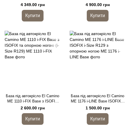
Size R129 (40–87 см),
87 см) ISOFIX
4 349.00 грн
4 900.00 грн
автолюлька
Купити
Купити
База під автокрісло El Camino
База під автокрісло El Camino
ME 1110 i-FIX Base з ISOFIX
ME 1176 i-LINE Base ISOFIX i-
та опорною ногою (i-Size R129)
Size R129 з опорною ногою
2 600.00 грн
1 500.00 грн
Купити
Купити