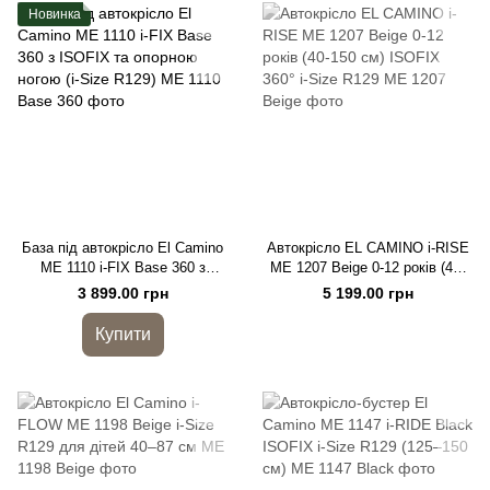
Новинка
База під автокрісло El Camino
Автокрісло EL CAMINO i-RISE
ME 1110 i-FIX Base 360 з
ME 1207 Beige 0-12 років (40-
ISOFIX та опорною ногою (i-
150 см) ISOFIX 360° i-Size
3 899.00 грн
5 199.00 грн
Size R129)
R129
Купити