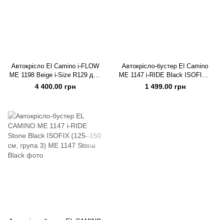
Автокрісло El Camino i-FLOW
Автокрісло-бустер El Camino
ME 1198 Beige i-Size R129 для
ME 1147 i-RIDE Black ISOFIX i-
дітей 40–87 см
Size R129 (125–150 см)
4 400.00 грн
1 499.00 грн