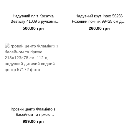
Надувний пліт Косатка
Надувний круг Intex 56256
Bestway 41009 з ручками
Рожевий пончик 99×25 см для
203×102 см
дітей та дорослих
500.00 грн
260.00 грн
Ігровий центр Фламінго з
басейном та гіркою
213×123×78 см, 112 л,
999.00 грн
надувний дитячий водний
центр