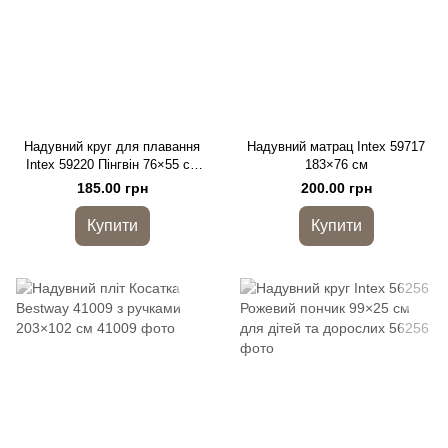
Надувний круг для плавання
Надувний матрац Intex 59717
Intex 59220 Пінгвін 76×55 см
183×76 см
дитячий
185.00 грн
200.00 грн
Купити
Купити