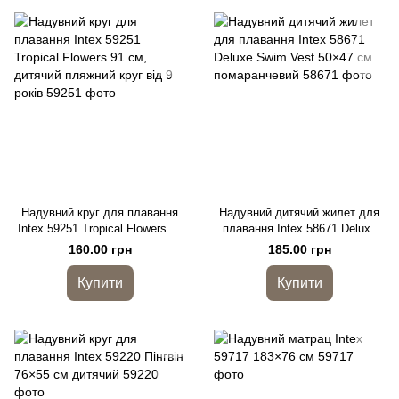
Надувний круг для плавання
Надувний дитячий жилет для
Intex 59251 Tropical Flowers 91
плавання Intex 58671 Deluxe
см, дитячий пляжний круг від 9
Swim Vest 50×47 см
160.00 грн
185.00 грн
років
помаранчевий
Купити
Купити