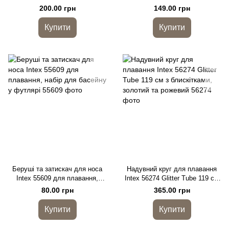
см жовтий
плавання, вініл 0,25 мм
200.00 грн
149.00 грн
Купити
Купити
Беруші та затискач для носа
Надувний круг для плавання
Intex 55609 для плавання,
Intex 56274 Glitter Tube 119 см
набір для басейну у футлярі
з блискітками, золотий та
80.00 грн
365.00 грн
рожевий
Купити
Купити