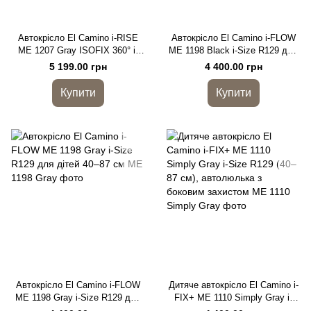
Автокрісло El Camino i-RISE
Автокрісло El Camino i-FLOW
ME 1207 Gray ISOFIX 360° i-
ME 1198 Black i-Size R129 для
Size R129 (40-150 см)
дітей 40–87 см
5 199.00 грн
4 400.00 грн
Купити
Купити
Автокрісло El Camino i-FLOW
Дитяче автокрісло El Camino i-
ME 1198 Gray i-Size R129 для
FIX+ ME 1110 Simply Gray i-
дітей 40–87 см
Size R129 (40–87 см),