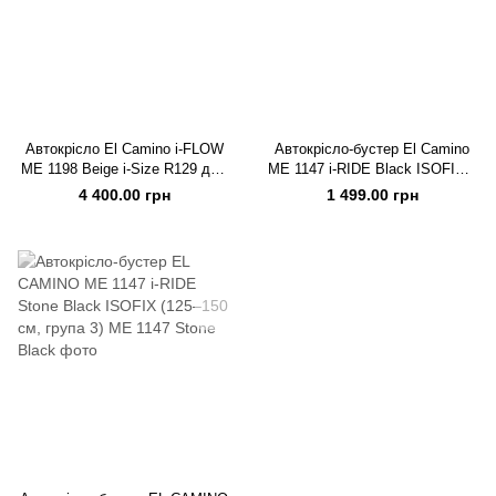
Автокрісло El Camino i-FLOW
Автокрісло-бустер El Camino
ME 1198 Beige i-Size R129 для
ME 1147 i-RIDE Black ISOFIX i-
дітей 40–87 см
Size R129 (125–150 см)
4 400.00 грн
1 499.00 грн