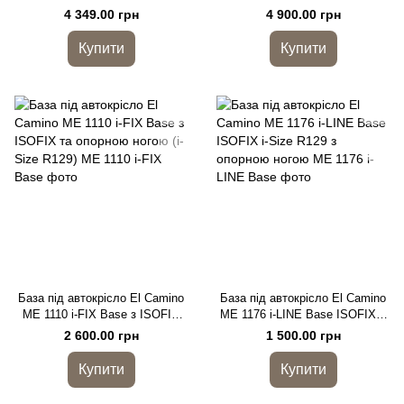
Size R129 (40–87 см),
87 см) ISOFIX
4 349.00 грн
4 900.00 грн
автолюлька
Купити
Купити
База під автокрісло El Camino
База під автокрісло El Camino
ME 1110 i-FIX Base з ISOFIX
ME 1176 i-LINE Base ISOFIX i-
та опорною ногою (i-Size R129)
Size R129 з опорною ногою
2 600.00 грн
1 500.00 грн
Купити
Купити