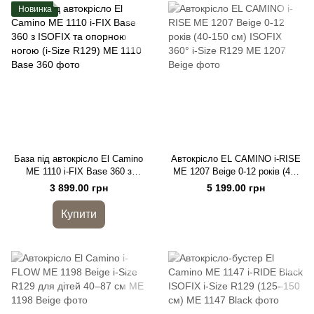
Новинка
База під автокрісло El Camino
Автокрісло EL CAMINO i-RISE
ME 1110 i-FIX Base 360 з
ME 1207 Beige 0-12 років (40-
ISOFIX та опорною ногою (i-
150 см) ISOFIX 360° i-Size
3 899.00 грн
5 199.00 грн
Size R129)
R129
Купити