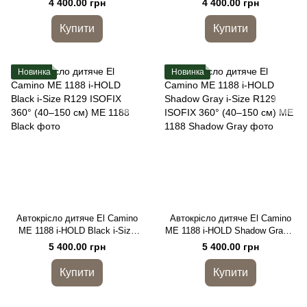
4 400.00 грн
4 400.00 грн
автолюлька з боковим
захистом
Купити
Купити
Новинка
Новинка
Автокрісло дитяче El Camino
Автокрісло дитяче El Camino
ME 1188 i-HOLD Black i-Size
ME 1188 i-HOLD Shadow Gray i-
R129 ISOFIX 360° (40–150 см)
Size R129 ISOFIX 360° (40–150
5 400.00 грн
5 400.00 грн
см)
Купити
Купити