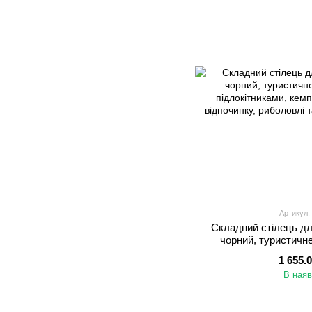
Артикул:
Складний стілець дл
чорний, туристичне
підлокітниками, кемп
1 655.
відпочинку, рибо
В наяв