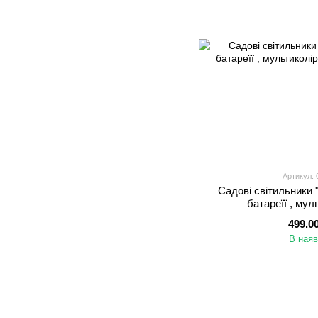
Артикул: 
Садові світильники 
батареїї , мул
499.0
В наяв