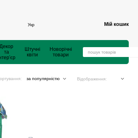
Мій кошик
Укр
Декор
Штучні
Новорічні
та
квіти
товари
нтер'єр
ортування:
за популярністю
Відображення: