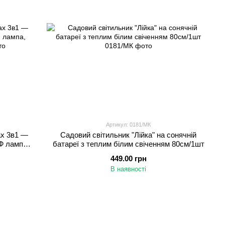
Артикул: 0181/МК
ах 3в1 —
Садовий світильник "Лійка" на сонячній
Ф лампа,
батареї з теплим білим свіченням 80см/1шт
449.00 грн
В наявності