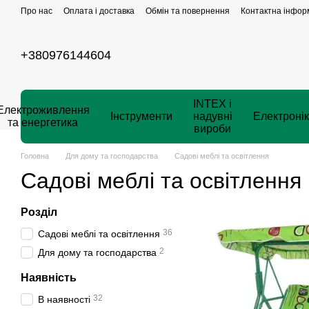
Перейти до основного контенту
Про нас
Оплата і доставка
Обмін та повернення
Контактна інфор
+380976144604
INTEX і
Електроживлення
Інструменти
надувні
Електроні
та енергетика
вироби
Головна
Для дому та господарства
Садові меблі та освітлення
Садові меблі та освітлення
Розділ
36
Садові меблі та освітлення
2
Для дому та господарства
Наявність
32
В наявності