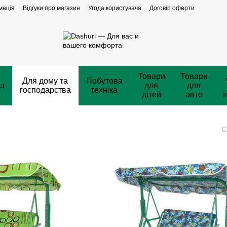
мація
Відгуки про магазин
Угода користувача
Договір оферти
Товари
Товари
Для дому та
Побутова
ка
для
для
господарства
техніка
дітей
авто
і
С