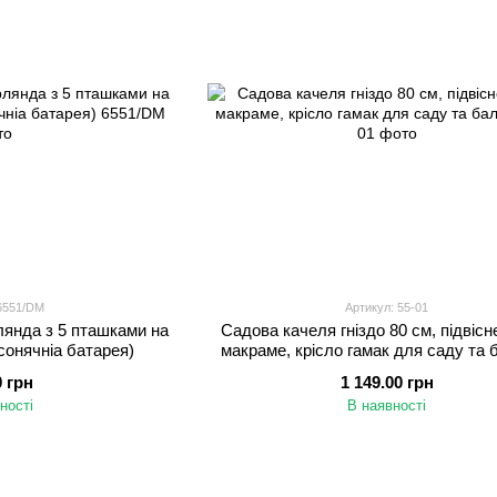
 6551/DM
Артикул: 55-01
лянда з 5 пташками на
Садова качеля гніздо 80 см, підвісн
 сонячніа батарея)
макраме, крісло гамак для саду та 
0 грн
1 149.00 грн
ності
В наявності