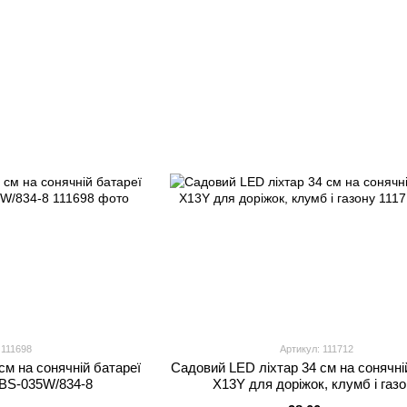
 111698
Артикул: 111712
см на сонячній батареї
Садовий LED ліхтар 34 см на сонячні
 BS-035W/834-8
X13Y для доріжок, клумб і газ