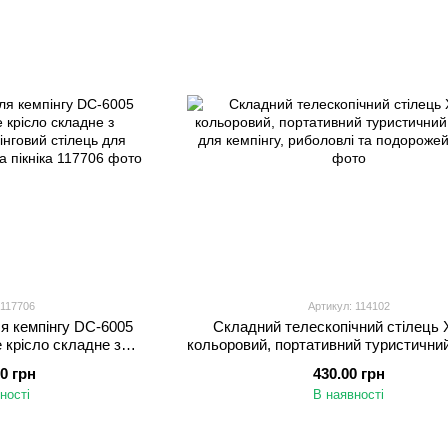
 117706
Артикул: 114102
я кемпінгу DC-6005
Складний телескопічний стілець 
 крісло складне з
кольоровий, портативний туристични
інговий стілець для
для кемпінгу, риболовлі та подо
00 грн
430.00 грн
ловлі та пікніка
ності
В наявності