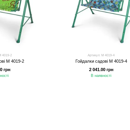
M 4019-2
Артикул: M 4019-4
ові M 4019-2
Гойдалки садові M 4019-4
00 грн
2 041.00 грн
ності
В наявності