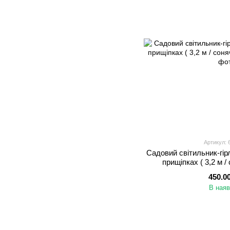
Артикул:
Садовий світильник-гір
прищіпках ( 3,2 м /
450.0
В наяв