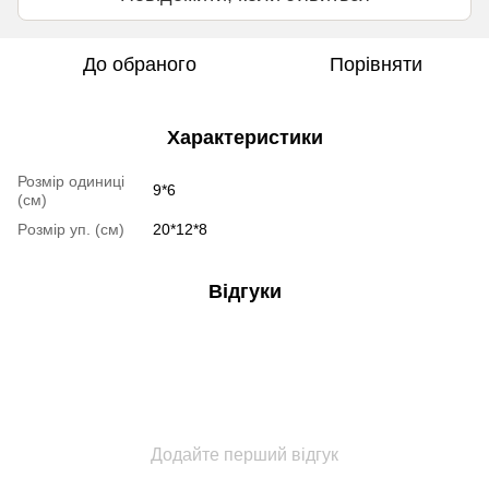
До обраного
Порівняти
Характеристики
Розмір одиниці
9*6
(cм)
Pозмір уп. (cм)
20*12*8
Відгуки
Додайте перший відгук