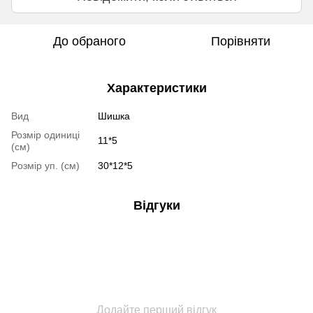
До обраного
Порівняти
Характеристики
Вид
Шишка
Розмір одиниці
11*5
(cм)
Pозмір уп. (cм)
30*12*5
Відгуки
Додайте перший відгук